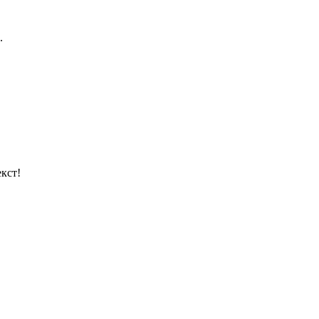
.
кст!